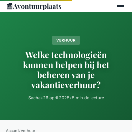
📰
Avontuurplaats
VERHUUR
Welke technologieën
kunnen helpen bij het
beheren van je
vakantieverhuur?
Sacha
•
26 april 2025
•
5 min de lecture
Accueil
›
Verhuur